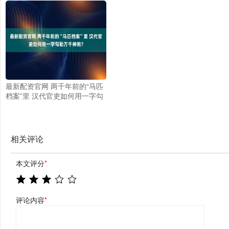
产效率
最新配资官网 两千年前的“马匹
档案”里 汉代官吏如何用一字勾
勒万千神驹？
相关评论
本文评分
*
评论内容
*