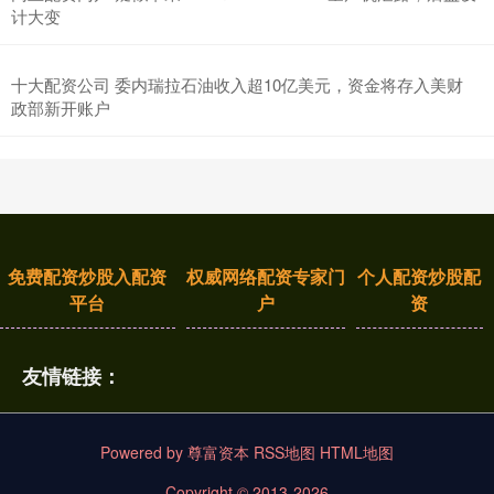
计大变
十大配资公司 委内瑞拉石油收入超10亿美元，资金将存入美财
政部新开账户
免费配资炒股入配资
权威网络配资专家门
个人配资炒股配
平台
户
资
友情链接：
Powered by
尊富资本
RSS地图
HTML地图
Copyright
© 2013-2026