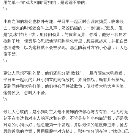
用简单一句“鸡犬相闻”写狗狗，是远远不够的。
\n
小狗之间的相处也格外有趣。平日里一起玩时会调皮捣蛋，咬来咬
去，恼火的时候还会叫上几声，奶凶奶凶的，一副“魔丸”派头。但
是“灵珠”转眼上线，那伶俐劲儿，与孩童无异。你看，他好不容易才
抢到了球，便费尽心思把他球叼到绿化带里，想要藏起来，并把自己
也埋进去，以为这样就不会被发现。那点防着对方的小心思，让人忍
俊不禁。
\n
更让人意想不到的是，他们还能分清“敌我”，一旦有陌生大狗靠近，
平日里一起玩的几只小狗立刻同仇敌忾、并肩作战，颇有几分英气。
见到同伴和大狗打闹，他们担心同伴被欺负，便对着大狗大声叫唤，
这份仗义，怎叫人不爱。
\n
最让人心软的，是小狗对主人毫不掩饰的依赖心与占有欲。他无时无
刻不在表达着对主人的喜欢和在意。不管是别的小狗靠近我，还是我
对别的小狗示好，他总能第一个发现，并以最快的速度奔过来，抢占
最靠近我的位置，再用屁股把对方挤走。那神情分明在说：“找你自己