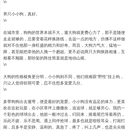
\n
养只小小狗，真好。
\n
在城市里，狗狗的世界本就不大，遛大狗就更费心力了，那不是随便
走走就够的，总要变着花样换路线，去远一点的地方，仿佛不这样做
就对不住他那一身旺盛的精力和好奇。而且，大狗力气大，猛地一
蹿，甚至能把牵他的人拽一个趔趄。更不必说两只大狗狭路相逢，互
相看不顺眼，那吵架的阵仗简直就是地动山摇。
\n
大狗的性格棱角更分明，小小狗则不同，他们很难跟“野性”挂上钩，
只让人觉得软萌可爱，忍不住想多宠爱几分。
\n
多带狗狗出去遛弯，便是最好的宠爱。小小狗没有远足的体力，更喜
欢在近处玩耍，在小区草坪上撒撒欢，追追球，就足够开心。我扔一
个彩色的球球出去，他箭一般冲过去，叼回来，摇着尾巴等着再扔，
乐此不疲、乐不思蜀。遇上同伴抢球，最多也就是咬咬耳朵，打闹打
闹，且多半是安静、温和的。真急了，疼了，叫上几声，也是尖尖细