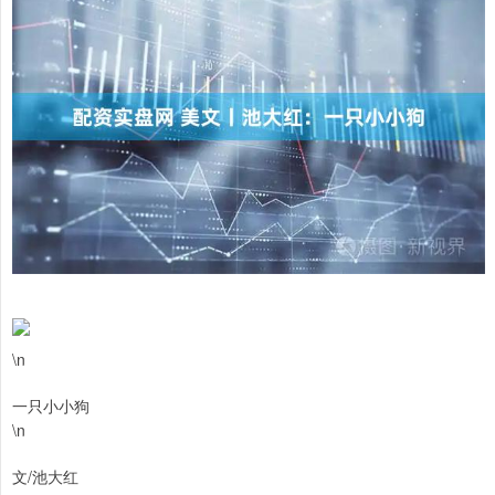
\n
一只小小狗
\n
文/池大红