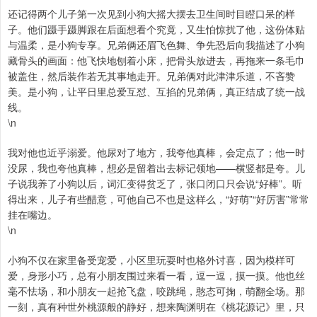
还记得两个儿子第一次见到小狗大摇大摆去卫生间时目瞪口呆的样
子。他们蹑手蹑脚跟在后面想看个究竟，又生怕惊扰了他，这份体贴
与温柔，是小狗专享。兄弟俩还眉飞色舞、争先恐后向我描述了小狗
藏骨头的画面：他飞快地刨着小床，把骨头放进去，再拖来一条毛巾
被盖住，然后装作若无其事地走开。兄弟俩对此津津乐道，不吝赞
美。是小狗，让平日里总爱互怼、互掐的兄弟俩，真正结成了统一战
线。
\n
我对他也近乎溺爱。他尿对了地方，我夸他真棒，会定点了；他一时
没尿，我也夸他真棒，想必是留着出去标记领地——横竖都是夸。儿
子说我养了小狗以后，词汇变得贫乏了，张口闭口只会说“好棒”。听
得出来，儿子有些醋意，可他自己不也是这样么，“好萌”“好厉害”常常
挂在嘴边。
\n
小狗不仅在家里备受宠爱，小区里玩耍时也格外讨喜，因为模样可
爱，身形小巧，总有小朋友围过来看一看，逗一逗，摸一摸。他也丝
毫不怯场，和小朋友一起抢飞盘，咬跳绳，憨态可掬，萌翻全场。那
一刻，真有种世外桃源般的静好，想来陶渊明在《桃花源记》里，只