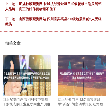
上一篇：
正规炒股配资网 长城抗战遗址敲日式祭祀鼓？别只骂艺
人品牌，真正的始作俑者藏不住了
下一篇：
山西股票配资网站 四川宜宾高县5.0级地震目前2人受轻
微伤
相关文章
网上配资门户 玄羽科技申请基
网上配资门户 12名高官遭以
于多模态的工业互联网生产调度
军“斩首” 胡塞动手报复 红海危
方法及系统专利, 提升调度和生
机再升级