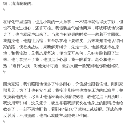
细，清清脆脆的。
\n
在绿化带里追猫，也是小狗的一大乐事，一不留神就钻得没了影，但
也不用太过担心，还算可控。我假装生气喊他两声，吓唬吓唬他说要
走了，他也就应声出来了。当然也有犯倔的时候——赖着不肯回家。
我越拉他，他越往后缩，甚至趴在地上耍赖皮。后来我知道他认得回
家的路，便欲擒故纵，果断解开绳子，先走一步。他起初还待在原
地，和我较劲，见我态度坚决，便也无可奈何，只好奔跑着跟了过
来。他可拿捏不了我，他那点小心思，我一眼看穿。老公和他不
熟，“道行”太浅，对他无计可施，最后只能一脸宠溺地抱着他回家。
\n
因为宠溺，我们照顾他便多了许多耐心，价值感也跟着倍增。刚到家
那几天，为了让他有安全感，我接连几晚把他放在床边的纸箱里，整
夜摸着他的头，尽量让他适应新环境睡得安稳。教他定点上厕所时，
我没用牵引绳，没关笼子，硬是靠着我那双长在他身上的眼睛把他给
教会了，一刻不离地盯着，看到有“征兆”了就抱走或提醒。形成条件
反射后，不用提醒，他自己就能主动跑去卫生间。
\n