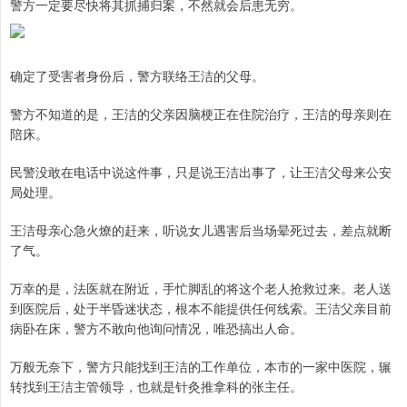
警方一定要尽快将其抓捕归案，不然就会后患无穷。
确定了受害者身份后，警方联络王洁的父母。
警方不知道的是，王洁的父亲因脑梗正在住院治疗，王洁的母亲则在
陪床。
民警没敢在电话中说这件事，只是说王洁出事了，让王洁父母来公安
局处理。
王洁母亲心急火燎的赶来，听说女儿遇害后当场晕死过去，差点就断
了气。
万幸的是，法医就在附近，手忙脚乱的将这个老人抢救过来。老人送
到医院后，处于半昏迷状态，根本不能提供任何线索。王洁父亲目前
病卧在床，警方不敢向他询问情况，唯恐搞出人命。
万般无奈下，警方只能找到王洁的工作单位，本市的一家中医院，辗
转找到王洁主管领导，也就是针灸推拿科的张主任。