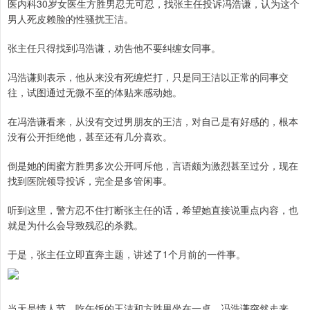
医内科30岁女医生方胜男忍无可忍，找张主任投诉冯浩谦，认为这个
男人死皮赖脸的性骚扰王洁。
张主任只得找到冯浩谦，劝告他不要纠缠女同事。
冯浩谦则表示，他从来没有死缠烂打，只是同王洁以正常的同事交
往，试图通过无微不至的体贴来感动她。
在冯浩谦看来，从没有交过男朋友的王洁，对自己是有好感的，根本
没有公开拒绝他，甚至还有几分喜欢。
倒是她的闺蜜方胜男多次公开呵斥他，言语颇为激烈甚至过分，现在
找到医院领导投诉，完全是多管闲事。
听到这里，警方忍不住打断张主任的话，希望她直接说重点内容，也
就是为什么会导致残忍的杀戮。
于是，张主任立即直奔主题，讲述了1个月前的一件事。
当天是情人节，吃午饭的王洁和方胜男坐在一桌。冯浩谦突然走来，