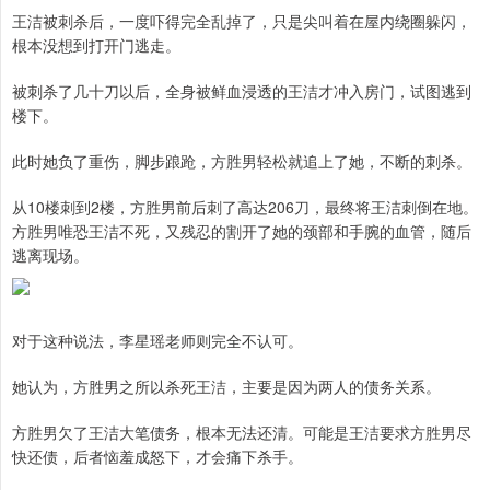
王洁被刺杀后，一度吓得完全乱掉了，只是尖叫着在屋内绕圈躲闪，
根本没想到打开门逃走。
被刺杀了几十刀以后，全身被鲜血浸透的王洁才冲入房门，试图逃到
楼下。
此时她负了重伤，脚步踉跄，方胜男轻松就追上了她，不断的刺杀。
从10楼刺到2楼，方胜男前后刺了高达206刀，最终将王洁刺倒在地。
方胜男唯恐王洁不死，又残忍的割开了她的颈部和手腕的血管，随后
逃离现场。
对于这种说法，李星瑶老师则完全不认可。
她认为，方胜男之所以杀死王洁，主要是因为两人的债务关系。
方胜男欠了王洁大笔债务，根本无法还清。可能是王洁要求方胜男尽
快还债，后者恼羞成怒下，才会痛下杀手。