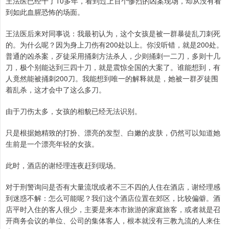
王法医已经干了10多年，看到过上百个惨烈的凶案现场，却从没有看
到如此血腥恐怖的场面。
王法医后来对同事说：我最初认为，这个女孩是被一群暴徒乱刀刺死
的。为什么呢？因为身上刀伤有200处以上。你没听错，就是200处。
普通的凶杀案，歹徒采用捅刺方法杀人，少则捅刺一二刀，多则十几
刀，极个别能达到三四十刀，就是震惊全国的大案了。谁能想到，有
人竟然能被捅刺200刀。我能想到唯一的解释就是，她被一群歹徒围
着乱杀，这才会中了这么多刀。
由于刀伤太多，女孩的相貌已经无法识别。
只是根据她精致的打扮、漂亮的发型、白嫩的皮肤，仍然可以知道她
生前是一个漂亮年轻的女孩。
此时，酒店的谢经理连夜赶到现场。
对于刑警询问是否有大量流氓或者不三不四的人住在酒店，谢经理感
到迷惑不解：怎么可能呢？我们这个酒店位置在郊区，比较偏僻。酒
店平时入住的客人很少，主要是来本市旅游的家庭旅客，或者就是召
开商务会议的单位、公司的集体客人，根本就没有三教九流的人来住