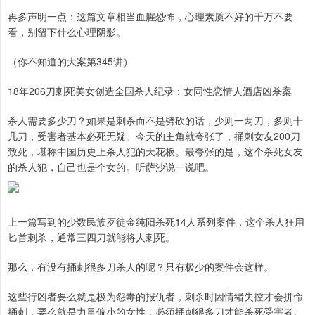
再多声明一点：这篇文章相当血腥恐怖，心理素质不好的千万不要
看，别留下什么心理阴影。
（你不知道的大案第345讲）
18年206刀刺死美女创造全国杀人纪录：女同性恋情人酒店凶杀案
杀人需要多少刀？如果是刺杀而不是劈砍的话，少则一两刀，多则十
几刀，受害者基本必死无疑。今天的主角就夸张了，捅刺女友200刀
致死，堪称中国历史上杀人犯的天花板。最夸张的是，这个杀死女友
的杀人犯，自己也是个女的。听萨沙说一说吧。
上一篇写到的少数民族歹徒金纯阳杀死14人系列案件，这个杀人狂用
匕首刺杀，通常三四刀就能将人刺死。
那么，有没有捅刺很多刀杀人的呢？只有极少的案件会这样。
这些行凶者要么就是极为怨毒的报仇者，刺杀时因情绪失控才会拼命
捅刺，要么就是力量偏小的女性，必须捅刺很多刀才能杀死受害者。