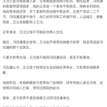
王洁只是当地普通人家，父母都是政府的小职员。相比起来，冯浩谦
的家庭明显强很多，他的父亲是一个著名中医医生，堪称名利双收。
他的母亲很厉害，开了多家民营连锁中医诊所，总资产高达二三千
万。冯浩谦是家中独子，自己的学历和工作都不错，人品端正，相貌
英俊，怎么也能配得上王洁。
正常来说，王洁父母不可能反对两人交往。
随后，冯浩谦逐步发现，王洁似乎很害怕闺蜜方胜男，就是用汤泼冯
浩谦的那个女医生。
只要方胜男在场，王洁就不敢同冯浩谦说话，甚至不敢看他。
冯浩谦认为，王洁是个软弱没主见的独生乖乖女，方胜男则强硬果
断。
他曾听说，性格刚硬的方胜男在门诊期间，经常同病人发生冲突，还
曾两次同病人打架，受到过医院的处分。
看来，是方胜男不愿意闺蜜王洁同冯浩谦来往。