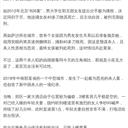
如2012年北京“826案”，男大学生郭京因女友提出分手极为痛恨，决
定同归于尽。他连捅女友40多刀致其死亡，后主动自首，被判无期徒
刑。
再如萨沙所在城市，曾有个女孩因为男友发生关系以后准备抛弃她，
就用安眠药将其迷倒捆绑后，捅刺40多刀致死。因这是预谋杀人，且
杀人性质相当恶劣，最终女孩被判处死刑，这对情侣共赴黄泉。
不过，这两个杀人犯的凶残狠毒同今天的主角相比，那就是小巫见大
巫了，甚至完全没有可比性。
2018年中南部某省的一个中型城市，发生了一起极为恶劣的杀人案，
也创造了新中国杀人的一项纪录。
当晚，郊区一家大酒店由于位置较为偏僻，2楼客房几乎都是空的。一
对已经入睡的年轻夫妻，隐约听到楼道里有激烈的女人争吵叫喊声，
持续了好几分钟。此时是凌晨1点，年轻夫妻自然非常不满，打电话给
前台投诉。
前台女服务员小张没有别的办法，只能上楼查看。