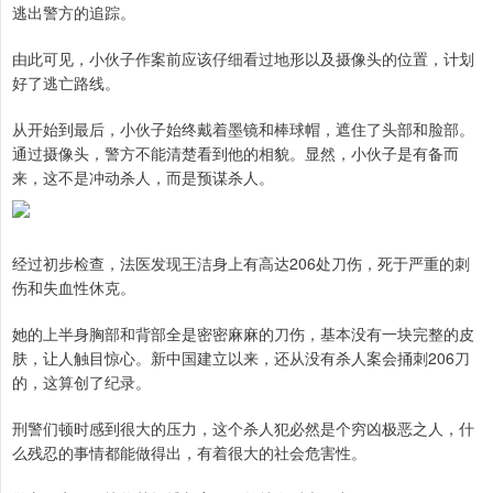
逃出警方的追踪。
由此可见，小伙子作案前应该仔细看过地形以及摄像头的位置，计划
好了逃亡路线。
从开始到最后，小伙子始终戴着墨镜和棒球帽，遮住了头部和脸部。
通过摄像头，警方不能清楚看到他的相貌。显然，小伙子是有备而
来，这不是冲动杀人，而是预谋杀人。
经过初步检查，法医发现王洁身上有高达206处刀伤，死于严重的刺
伤和失血性休克。
她的上半身胸部和背部全是密密麻麻的刀伤，基本没有一块完整的皮
肤，让人触目惊心。新中国建立以来，还从没有杀人案会捅刺206刀
的，这算创了纪录。
刑警们顿时感到很大的压力，这个杀人犯必然是个穷凶极恶之人，什
么残忍的事情都能做得出，有着很大的社会危害性。