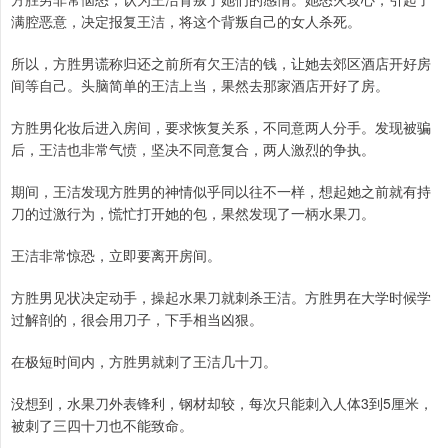
满腔恶意，决定报复王洁，将这个背叛自己的女人杀死。
所以，方胜男谎称归还之前所有欠王洁的钱，让她去郊区酒店开好房
间等自己。头脑简单的王洁上当，果然去那家酒店开好了房。
方胜男化妆后进入房间，要求恢复关系，不同意两人分手。发现被骗
后，王洁也非常气愤，坚决不同意复合，两人激烈的争执。
期间，王洁发现方胜男的神情似乎同以往不一样，想起她之前就有持
刀的过激行为，慌忙打开她的包，果然发现了一柄水果刀。
王洁非常惊恐，立即要离开房间。
方胜男见状决定动手，操起水果刀就刺杀王洁。方胜男在大学时候学
过解剖的，很会用刀子，下手相当凶狠。
在极短时间内，方胜男就刺了王洁几十刀。
没想到，水果刀外表锋利，钢材却较，每次只能刺入人体3到5厘米，
被刺了三四十刀也不能致命。