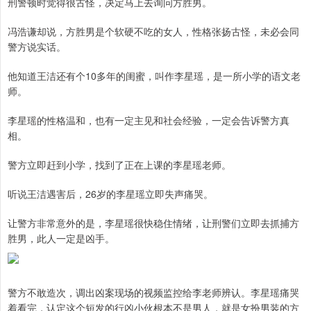
刑警顿时觉得很古怪，决定马上去询问方胜男。
冯浩谦却说，方胜男是个软硬不吃的女人，性格张扬古怪，未必会同
警方说实话。
他知道王洁还有个10多年的闺蜜，叫作李星瑶，是一所小学的语文老
师。
李星瑶的性格温和，也有一定主见和社会经验，一定会告诉警方真
相。
警方立即赶到小学，找到了正在上课的李星瑶老师。
听说王洁遇害后，26岁的李星瑶立即失声痛哭。
让警方非常意外的是，李星瑶很快稳住情绪，让刑警们立即去抓捕方
胜男，此人一定是凶手。
警方不敢造次，调出凶案现场的视频监控给李老师辨认。李星瑶痛哭
着看完，认定这个短发的行凶小伙根本不是男人，就是女扮男装的方