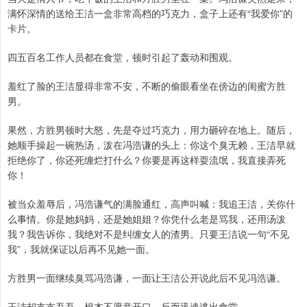
满怀深情的送给王洁一盒非常高档的巧克力，盒子上还有“我爱你”的
卡片。
四五百名工作人员都在食堂，顿时引起了轰动和围观。
羞红了脸的王洁显得非常不安，不断的偷眼看坐在傍边的闺蜜方胜
男。
果然，方胜男顿时大怒，先是夺过巧克力，用力砸碎在地上。随后，
她顺手操起一碗热汤，泼在冯浩谦的头上：你这个臭无赖，王洁早就
拒绝你了，你还死缠烂打什么？你要是再这样耍流氓，我直接弄死
你！
被当众羞辱后，冯浩谦气的满脸通红，高声叫喊：我追王洁，关你什
么事情。你是她妈妈，还是她姐姐？你凭什么老是骂我，还用汤泼
我？我告诉你，我绝对不是纠缠女人的渣男。只要王洁说一句“不见
我”，我就保证以后再不见她一面。
方胜男一面继续臭骂冯浩谦，一面让王洁公开说此后不见冯浩谦。
王洁却支支吾吾，根本不愿意开口，反而迅速逃出食堂。