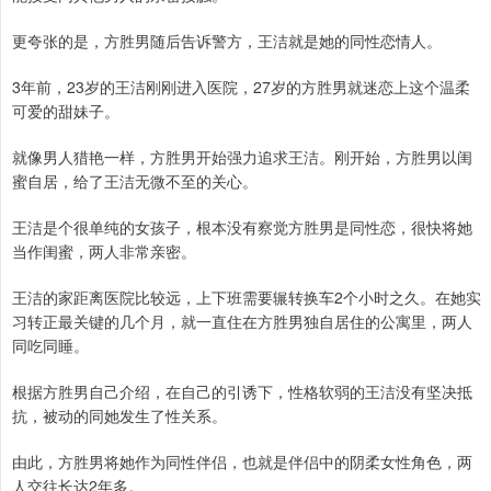
更夸张的是，方胜男随后告诉警方，王洁就是她的同性恋情人。
3年前，23岁的王洁刚刚进入医院，27岁的方胜男就迷恋上这个温柔
可爱的甜妹子。
就像男人猎艳一样，方胜男开始强力追求王洁。刚开始，方胜男以闺
蜜自居，给了王洁无微不至的关心。
王洁是个很单纯的女孩子，根本没有察觉方胜男是同性恋，很快将她
当作闺蜜，两人非常亲密。
王洁的家距离医院比较远，上下班需要辗转换车2个小时之久。在她实
习转正最关键的几个月，就一直住在方胜男独自居住的公寓里，两人
同吃同睡。
根据方胜男自己介绍，在自己的引诱下，性格软弱的王洁没有坚决抵
抗，被动的同她发生了性关系。
由此，方胜男将她作为同性伴侣，也就是伴侣中的阴柔女性角色，两
人交往长达2年多。