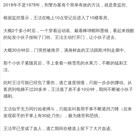
2018年不是1978年，刑警办案有个简单有效的方法，就是查监控。
根据监控显示，王洁在晚上10点登记后进入了10楼客房。
大概2个多小时后，一个穿着运动装、戴着棒球帽和墨镜，看起来很酷
的短发小伙子按响了门铃。王洁主动打开门，让小伙子进去。
大概30分钟后，门突然被推开，满身鲜血的王洁踉跄冲到走廊中。
那个小伙子紧随其后，手上拿着一柄雪亮的水果刀，不断的猛刺王
洁。
此时王洁可能已经负了重伤，逃亡速度很慢，只能一步步的挪动。从
客房到电梯不过20多米，王洁逃了差不多10分钟，期间不断被小伙子
捅刺。
王洁似乎无力同行凶者搏斗，只能哀叫着用手掌不断遮挡刀锋（后来
发现双手的手掌上有30处刀伤），极为痛苦和恐惧。
王洁早已变成了血人，逃亡期间在楼道上留下了大片血迹。