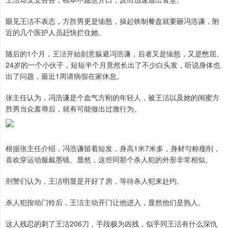
眼见王洁不表态，方胜男更是恼怒，操起铁制餐盘就要砸冯浩谦，附
近的几个医护人员赶快拦住她。
随后的1个月，王洁开始刻意躲避冯浩谦，后者又是恼怒，又是憋屈。
24岁的一个小伙子，短短半个月竟然长出了不少白头发，听说身体也
出了问题，最近1周请病假在家休息。
张主任认为，冯浩谦是个血气方刚的年轻人，被王洁以及她的闺蜜方
胜男当众羞辱后，就有可能做出过激行为。
根据张主任介绍，冯浩谦留着短发，身高1米7米多，身材匀称瘦削，
喜欢穿运动服戴墨镜。显然，这些同那个杀人犯的外形非常相似。
刑警们认为，王洁明显是开好了房，等待杀人犯来赴约。
杀人犯按动门铃后，王洁主动开门让他进入，显然他们是熟人。
这人残忍的刺了王洁206刀，手段极为凶残，似乎同王洁有什么深仇