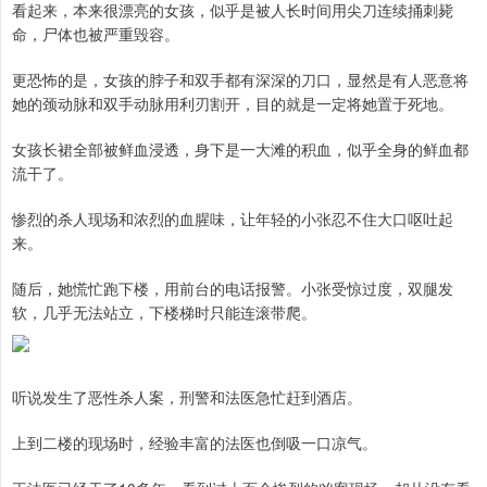
看起来，本来很漂亮的女孩，似乎是被人长时间用尖刀连续捅刺毙
命，尸体也被严重毁容。
更恐怖的是，女孩的脖子和双手都有深深的刀口，显然是有人恶意将
她的颈动脉和双手动脉用利刃割开，目的就是一定将她置于死地。
女孩长裙全部被鲜血浸透，身下是一大滩的积血，似乎全身的鲜血都
流干了。
惨烈的杀人现场和浓烈的血腥味，让年轻的小张忍不住大口呕吐起
来。
随后，她慌忙跑下楼，用前台的电话报警。小张受惊过度，双腿发
软，几乎无法站立，下楼梯时只能连滚带爬。
听说发生了恶性杀人案，刑警和法医急忙赶到酒店。
上到二楼的现场时，经验丰富的法医也倒吸一口凉气。