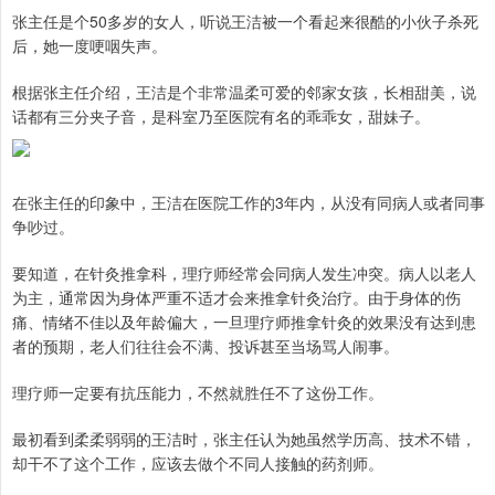
张主任是个50多岁的女人，听说王洁被一个看起来很酷的小伙子杀死
后，她一度哽咽失声。
根据张主任介绍，王洁是个非常温柔可爱的邻家女孩，长相甜美，说
话都有三分夹子音，是科室乃至医院有名的乖乖女，甜妹子。
在张主任的印象中，王洁在医院工作的3年内，从没有同病人或者同事
争吵过。
要知道，在针灸推拿科，理疗师经常会同病人发生冲突。病人以老人
为主，通常因为身体严重不适才会来推拿针灸治疗。由于身体的伤
痛、情绪不佳以及年龄偏大，一旦理疗师推拿针灸的效果没有达到患
者的预期，老人们往往会不满、投诉甚至当场骂人闹事。
理疗师一定要有抗压能力，不然就胜任不了这份工作。
最初看到柔柔弱弱的王洁时，张主任认为她虽然学历高、技术不错，
却干不了这个工作，应该去做个不同人接触的药剂师。