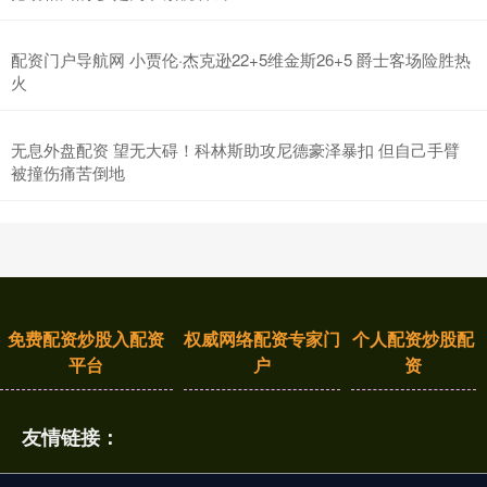
配资门户导航网 小贾伦·杰克逊22+5维金斯26+5 爵士客场险胜热
火
无息外盘配资 望无大碍！科林斯助攻尼德豪泽暴扣 但自己手臂
被撞伤痛苦倒地
免费配资炒股入配资
权威网络配资专家门
个人配资炒股配
平台
户
资
友情链接：