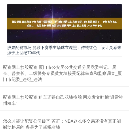
股票配资市场 曼联下赛季主场球衣谍照：传统红色，设计灵感来
源于上世纪70年代
配资网上炒股配资 厦门市公安局公共交通分局党委书记、局
长、督察长、二级警务专员黄文墙接受纪律审查和监察调查_厦
门市纪委_违纪_违法
配资网上炒股配资 租车还得自己花钱换胎 网友发文吐槽“避雷神
州租车”
怎么才能让配资公司破产 苏群：NBA这么多交易还没有真正能
撼动格局的 多是为了减税省钱