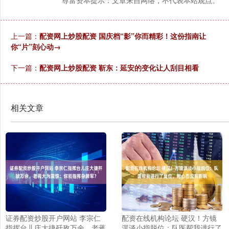
上一篇：
配资网上炒股配资 国庆档“影”你而精彩！这份指南让
你“片”刻心动→
下一篇：
配资网上炒股配资 靳东：延安的变化让人刮目相看
相关文章
证券配资炒股开户网站 李宗仁
配资在线机构论坛 硬汉！方镜
指挥台儿庄大捷歼敌万余，老蒋
淇谈小指脱位：队医帮我进行了