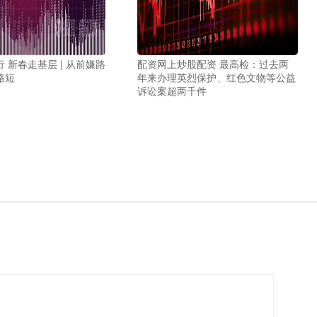
 新春走基层 | 从前嫌路
配资网上炒股配资 最高检：过去两
路短
年来办理英烈保护、红色文物等公益
诉讼案超两千件