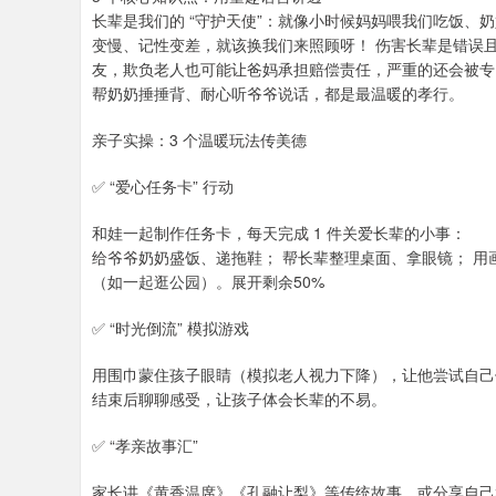
长辈是我们的 “守护天使”：就像小时候妈妈喂我们吃饭
变慢、记性变差，就该换我们来照顾呀！ 伤害长辈是错误
友，欺负老人也可能让爸妈承担赔偿责任，严重的还会被专
帮奶奶捶捶背、耐心听爷爷说话，都是最温暖的孝行。
亲子实操：3 个温暖玩法传美德
✅ “爱心任务卡” 行动
和娃一起制作任务卡，每天完成 1 件关爱长辈的小事：
给爷爷奶奶盛饭、递拖鞋； 帮长辈整理桌面、拿眼镜； 用
（如一起逛公园）。展开剩余50%
✅ “时光倒流” 模拟游戏
用围巾蒙住孩子眼睛（模拟老人视力下降），让他尝试自己
结束后聊聊感受，让孩子体会长辈的不易。
✅ “孝亲故事汇”
家长讲《黄香温席》《孔融让梨》等传统故事，或分享自己和