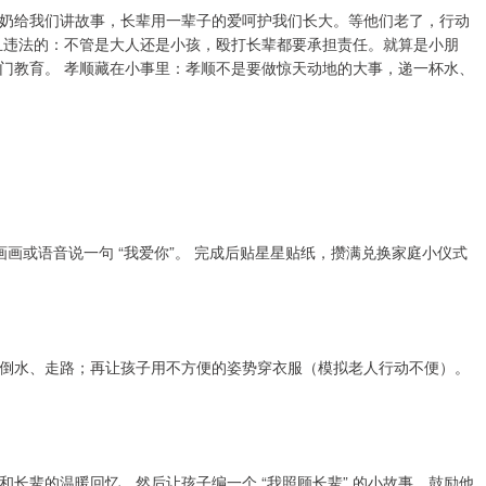
、奶奶给我们讲故事，长辈用一辈子的爱呵护我们长大。等他们老了，行动
且违法的：不管是大人还是小孩，殴打长辈都要承担责任。就算是小朋
门教育。 孝顺藏在小事里：孝顺不是要做惊天动地的大事，递一杯水、
画画或语音说一句 “我爱你”。 完成后贴星星贴纸，攒满兑换家庭小仪式
倒水、走路；再让孩子用不方便的姿势穿衣服（模拟老人行动不便）。
长辈的温暖回忆。然后让孩子编一个 “我照顾长辈” 的小故事，鼓励他