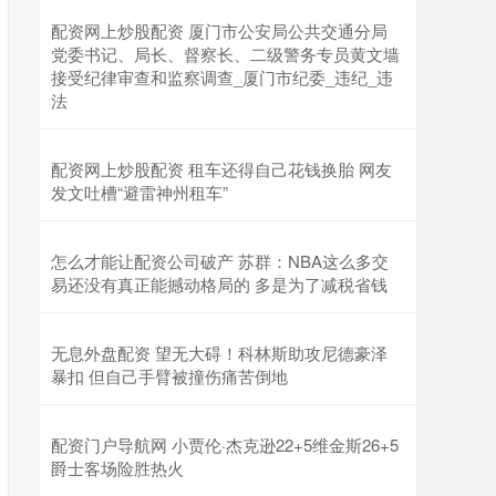
配资网上炒股配资 厦门市公安局公共交通分局
党委书记、局长、督察长、二级警务专员黄文墙
接受纪律审查和监察调查_厦门市纪委_违纪_违
法
配资网上炒股配资 租车还得自己花钱换胎 网友
发文吐槽“避雷神州租车”
怎么才能让配资公司破产 苏群：NBA这么多交
易还没有真正能撼动格局的 多是为了减税省钱
无息外盘配资 望无大碍！科林斯助攻尼德豪泽
暴扣 但自己手臂被撞伤痛苦倒地
配资门户导航网 小贾伦·杰克逊22+5维金斯26+5
爵士客场险胜热火