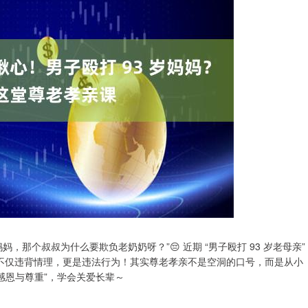
那个叔叔为什么要欺负老奶奶呀？”😔 近期 “男子殴打 93 岁老母亲”
这不仅违背情理，更是违法行为！其实尊老孝亲不是空洞的口号，而是从小
感恩与尊重”，学会关爱长辈～