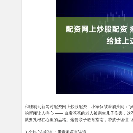
和娃刷到新闻时配资网上炒股配资，小家伙皱着眉头问：“妈妈，
的新闻让人痛心 —— 白发苍苍的老人被亲生儿子伤害，
就要扎根在心里的品格。这份亲子教育指南，带孩子读懂 “
3 个核心知识点：用童趣语言讲透