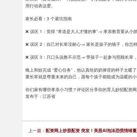
用行动表达爱。
家长必看：3 个避坑指南
❌ 误区 1：觉得 “孝道是大人才懂的事”→ 孝亲教育要从
❌ 误区 2：自己对长辈没耐心→ 家长是孩子的镜子，你
❌ 误区 3：只口头说教不示范→ 带孩子一起参与照顾长
晚上和娃完成 “爱心任务”，他认真给奶奶捶背的样子太
重长辈就是尊重未来的自己，愿每个孩子都能成为温暖的小
你们家有哪些孝亲小习惯？评论区分享你的育儿妙招配资网
发布于：江苏省
上一篇：
配资网上炒股配资 突发！美股AI泡沫恐慌情绪蔓