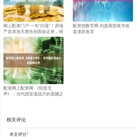
网上配资门户 一年“闪退”！房地
配资指数官网 内盘期货夜市收
产首席池天惠告别国金证券，研
盘涨跌各异
究所人才流动仍在继续
配资网上配资网 《惊蛰无
声》：当代国安谍战片的震撼之
作
相关评论
本文评分
*