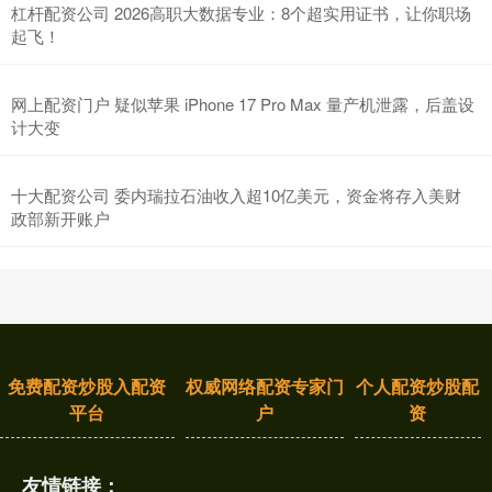
杠杆配资公司 2026高职大数据专业：8个超实用证书，让你职场
起飞！
网上配资门户 疑似苹果 iPhone 17 Pro Max 量产机泄露，后盖设
计大变
十大配资公司 委内瑞拉石油收入超10亿美元，资金将存入美财
政部新开账户
免费配资炒股入配资
权威网络配资专家门
个人配资炒股配
平台
户
资
友情链接：