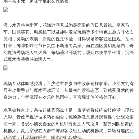
场丰富多元、趣味十足的文旅盛宴。
漫步水秀特色街区，花漾巡游秀成为最亮眼的假日风景线。皇家马
车、国风簪花、动感机车以及趣味发光玩偶等多个特色主题方阵依次
亮相，灵动的表演、新潮的视觉体验，引得现场游客驻足围观、拍照
打卡，阵阵欢呼将节日氛围不断推向高潮。而在园区魔幻剧场内，奇
幻魔法秀场场人气火爆，每场演出开场前，观众席便早早坐满，沉浸
式魔术表演收获满满人气。
现场互动体验感拉满，不少游客在参与中收获别样欢乐。小朋友刘宥
辰主动举手参与魔术互动环节，从最初的紧张忐忑，到感受魔术的神
奇魅力，全程沉浸在欢乐的氛围中，直言现场体验格外开心。
水秀街舞台上，杂技超能秀亮点十足，表演者将传统杂技绝活与现代
光影、音效等视听技术巧妙融合，惊险刺激又极具观赏性，让观众眼
前一亮。备受小朋友喜爱的AI机甲秀更是人气拉满，整齐列队起舞的
机器人、灵活穿梭在人群中与游客亲密互动的机器狗，新颖有趣的互
动形式，让现场欢呼声、喝彩声此起彼伏。