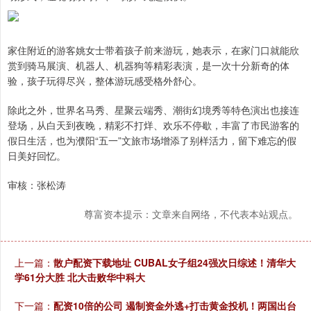
家住附近的游客姚女士带着孩子前来游玩，她表示，在家门口就能欣
赏到骑马展演、机器人、机器狗等精彩表演，是一次十分新奇的体
验，孩子玩得尽兴，整体游玩感受格外舒心。
除此之外，世界名马秀、星聚云端秀、潮街幻境秀等特色演出也接连
登场，从白天到夜晚，精彩不打烊、欢乐不停歇，丰富了市民游客的
假日生活，也为濮阳“五一”文旅市场增添了别样活力，留下难忘的假
日美好回忆。
审核：张松涛
尊富资本提示：文章来自网络，不代表本站观点。
上一篇：
散户配资下载地址 CUBAL女子组24强次日综述！清华大
学61分大胜 北大击败华中科大
下一篇：
配资10倍的公司 遏制资金外逃+打击黄金投机！两国出台