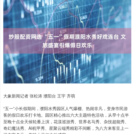
大象新闻记者 张松涛 濮阳台 王宇 齐萌
“五一”小长假期间，濮阳水秀园区人气爆棚、热闹非凡，变身市民游
客的假日欢乐打卡地。园区精心推出六大主题特色活动，从早十点半
至晚十点全天候轮番上演，花漾巡游秀、世界名马秀、杂技超能秀、
奇幻魔法秀、AI机甲秀、星聚云端秀精彩不间断，为八方来客呈上一