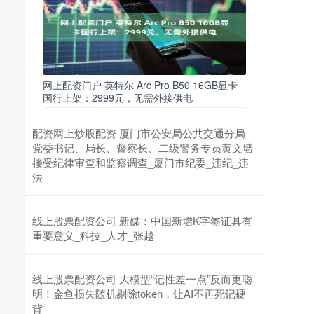
网上配资门户 英特尔 Arc Pro B50 16GB显卡
国行上架：2999元，无需外接供电
配资网上炒股配资 厦门市公安局公共交通分局
党委书记、局长、督察长、二级警务专员黄文墙
接受纪律审查和监察调查_厦门市纪委_违纪_违
法
线上股票配资公司 新媒：中国新增K字签证具有
重要意义_科技_人才_张越
线上股票配资公司 大模型“记性差一点”反而更聪
明！金鱼损失随机剔除token，让AI不再死记硬
背