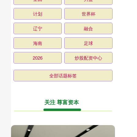
计划
世界杯
辽宁
融合
海南
足球
2026
炒股配资中心
全部话题标签
关注 尊富资本