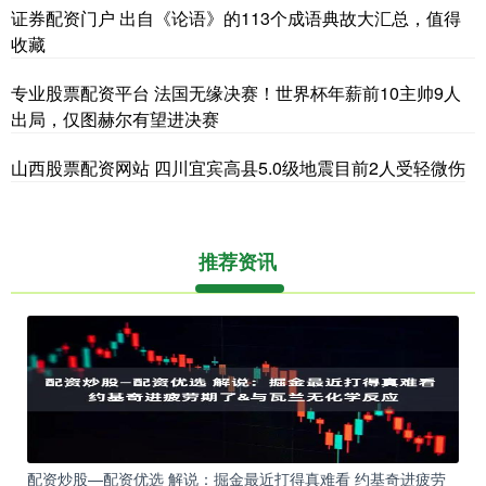
证券配资门户 出自《论语》的113个成语典故大汇总，值得
收藏
专业股票配资平台 法国无缘决赛！世界杯年薪前10主帅9人
出局，仅图赫尔有望进决赛
山西股票配资网站 四川宜宾高县5.0级地震目前2人受轻微伤
推荐资讯
配资炒股—配资优选 解说：掘金最近打得真难看 约基奇进疲劳