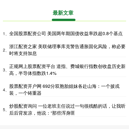
最新文章
全国股票配资公司 美国两年期国债收益率跌超0.8个基点
1、
浙江配资之家 美联储理事库克警告通胀固化风险，称必要
2、
时将支持加息
正规网上股票配资平台 道指、费城银行指数创收盘历史新
3、
高，半导体指数跌1.4%
股票配资开户网 692分双胞胎姐妹各赴山海：一个披戎
4、
装，一个铸重器
炒股配资询问 一位老班主任说过一句很残酷的话，让我听
5、
后后背发凉，他说：“那些浑身匪