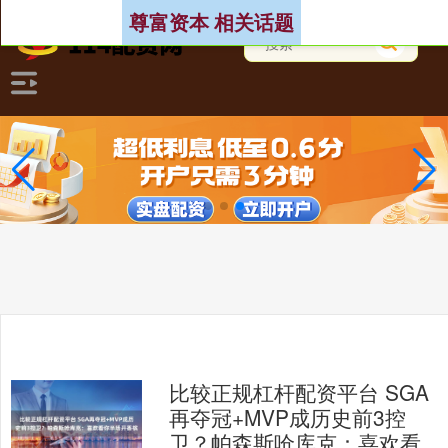
尊富资本 相关话题
比较正规杠杆配资平台 SGA
再夺冠+MVP成历史前3控
卫？帕森斯呛库克：喜欢看