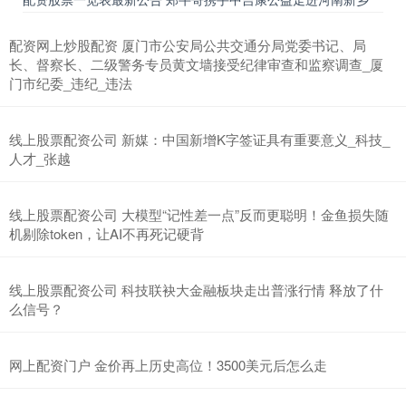
配资网上炒股配资 厦门市公安局公共交通分局党委书记、局
长、督察长、二级警务专员黄文墙接受纪律审查和监察调查_厦
门市纪委_违纪_违法
线上股票配资公司 新媒：中国新增K字签证具有重要意义_科技_
人才_张越
线上股票配资公司 大模型“记性差一点”反而更聪明！金鱼损失随
机剔除token，让AI不再死记硬背
线上股票配资公司 科技联袂大金融板块走出普涨行情 释放了什
么信号？
网上配资门户 金价再上历史高位！3500美元后怎么走