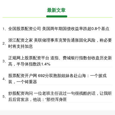
最新文章
全国股票配资公司 美国两年期国债收益率跌超0.8个基点
1、
浙江配资之家 美联储理事库克警告通胀固化风险，称必要
2、
时将支持加息
正规网上股票配资平台 道指、费城银行指数创收盘历史新
3、
高，半导体指数跌1.4%
股票配资开户网 692分双胞胎姐妹各赴山海：一个披戎
4、
装，一个铸重器
炒股配资询问 一位老班主任说过一句很残酷的话，让我听
5、
后后背发凉，他说：“那些浑身匪