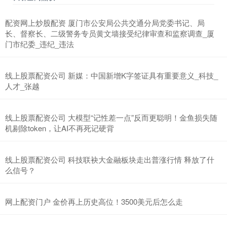
配资网上炒股配资 厦门市公安局公共交通分局党委书记、局
长、督察长、二级警务专员黄文墙接受纪律审查和监察调查_厦
门市纪委_违纪_违法
线上股票配资公司 新媒：中国新增K字签证具有重要意义_科技_
人才_张越
线上股票配资公司 大模型“记性差一点”反而更聪明！金鱼损失随
机剔除token，让AI不再死记硬背
线上股票配资公司 科技联袂大金融板块走出普涨行情 释放了什
么信号？
网上配资门户 金价再上历史高位！3500美元后怎么走