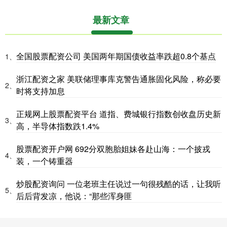
最新文章
全国股票配资公司 美国两年期国债收益率跌超0.8个基点
1、
浙江配资之家 美联储理事库克警告通胀固化风险，称必要
2、
时将支持加息
正规网上股票配资平台 道指、费城银行指数创收盘历史新
3、
高，半导体指数跌1.4%
股票配资开户网 692分双胞胎姐妹各赴山海：一个披戎
4、
装，一个铸重器
炒股配资询问 一位老班主任说过一句很残酷的话，让我听
5、
后后背发凉，他说：“那些浑身匪