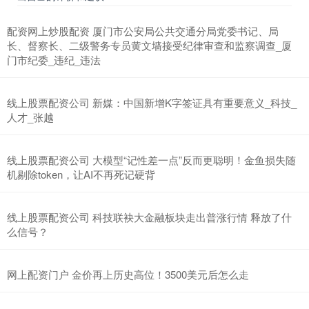
配资网上炒股配资 厦门市公安局公共交通分局党委书记、局
长、督察长、二级警务专员黄文墙接受纪律审查和监察调查_厦
门市纪委_违纪_违法
线上股票配资公司 新媒：中国新增K字签证具有重要意义_科技_
人才_张越
线上股票配资公司 大模型“记性差一点”反而更聪明！金鱼损失随
机剔除token，让AI不再死记硬背
线上股票配资公司 科技联袂大金融板块走出普涨行情 释放了什
么信号？
网上配资门户 金价再上历史高位！3500美元后怎么走