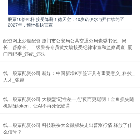
股票10倍杠杆 接受降薪！德天空：40岁诺伊尔与拜仁续约至
2027年，预计很快官宣
配资网上炒股配资 厦门市公安局公共交通分局党委书记、局
长、督察长、二级警务专员黄文墙接受纪律审查和监察调查_厦
门市纪委_违纪_违法
线上股票配资公司 新媒：中国新增K字签证具有重要意义_科技_
人才_张越
线上股票配资公司 大模型“记性差一点”反而更聪明！金鱼损失随
机剔除token，让AI不再死记硬背
线上股票配资公司 科技联袂大金融板块走出普涨行情 释放了什
么信号？