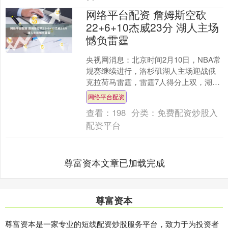
网络平台配资 詹姆斯空砍
22+6+10杰威23分 湖人主场
憾负雷霆
央视网消息：北京时间2月10日，NBA常
规赛继续进行，洛杉矶湖人主场迎战俄
克拉荷马雷霆，雷霆7人得分上双，湖人
末节仅得19分，最终湖人110-119憾负雷
网络平台配资
霆。 ....
查看：
198
分类：
免费配资炒股入
配资平台
尊富资本文章已加载完成
尊富资本
尊富资本是一家专业的短线配资炒股服务平台，致力于为投资者