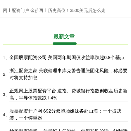
网上配资门户 金价再上历史高位！3500美元后怎么走
最新文章
全国股票配资公司 美国两年期国债收益率跌超0.8个基点
1、
浙江配资之家 美联储理事库克警告通胀固化风险，称必要
2、
时将支持加息
正规网上股票配资平台 道指、费城银行指数创收盘历史新
3、
高，半导体指数跌1.4%
股票配资开户网 692分双胞胎姐妹各赴山海：一个披戎
4、
装，一个铸重器
炒股配资询问 一位老班主任说过一句很残酷的话，让我听