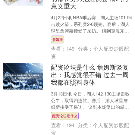
意义重大
4月22日讯 NBA季后赛，湖人主场101-94
击败火箭，系列赛2-0领先。赛后，湖人
球星詹姆斯接受了采访。 谈到克服东契
奇和里夫斯的缺阵，詹姆斯说：“我们都
詹姆斯
需....
查看：
149
分类：
个人配资炒股配
资
配资论坛是什么 詹姆斯谈复
出：我感觉很不错 过去一周
我都在照料身体
3月13日讯 今日，湖人142-130主场击败
公牛，取得四连胜。赛后，湖人球星詹
姆斯接受了采访。 谈到本场复出的感
受，詹姆斯说：“我感觉很不错，当然，
配资论坛是什么
过去一周我....
查看：
194
分类：
个人配资炒股配
资