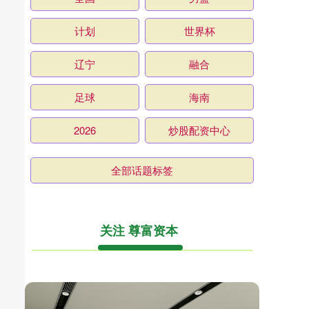
计划
世界杯
辽宁
融合
足球
海南
2026
炒股配资中心
全部话题标签
关注 尊富资本