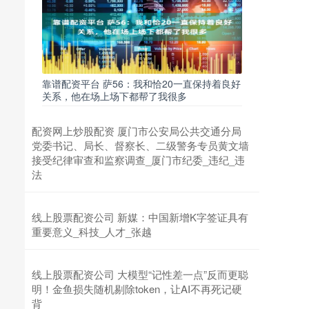
靠谱配资平台 萨56：我和恰20一直保持着良好
关系，他在场上场下都帮了我很多
配资网上炒股配资 厦门市公安局公共交通分局
党委书记、局长、督察长、二级警务专员黄文墙
接受纪律审查和监察调查_厦门市纪委_违纪_违
法
线上股票配资公司 新媒：中国新增K字签证具有
重要意义_科技_人才_张越
线上股票配资公司 大模型“记性差一点”反而更聪
明！金鱼损失随机剔除token，让AI不再死记硬
背