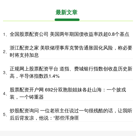
最新文章
全国股票配资公司 美国两年期国债收益率跌超0.8个基点
1、
浙江配资之家 美联储理事库克警告通胀固化风险，称必要
2、
时将支持加息
正规网上股票配资平台 道指、费城银行指数创收盘历史新
3、
高，半导体指数跌1.4%
股票配资开户网 692分双胞胎姐妹各赴山海：一个披戎
4、
装，一个铸重器
炒股配资询问 一位老班主任说过一句很残酷的话，让我听
5、
后后背发凉，他说：“那些浑身匪