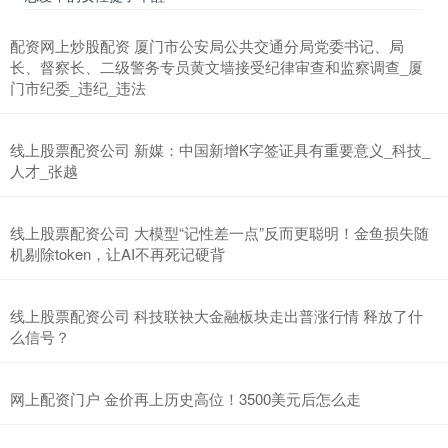
配资网上炒股配资 厦门市公安局公共交通分局党委书记、局
长、督察长、二级警务专员黄文墙接受纪律审查和监察调查_厦
门市纪委_违纪_违法
线上股票配资公司 新媒：中国新增K字签证具有重要意义_科技_
人才_张越
线上股票配资公司 大模型“记性差一点”反而更聪明！金鱼损失随
机剔除token，让AI不再死记硬背
线上股票配资公司 科技联袂大金融板块走出普涨行情 释放了什
么信号？
网上配资门户 金价再上历史高位！3500美元后怎么走